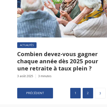
ACTUALITÉS
Combien devez-vous gagner
chaque année dès 2025 pour
une retraite à taux plein ?
3 août 2025
3 minutes
Pagination
PRÉCÉDENT
1
2
3
des