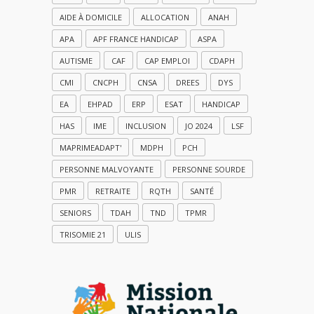
AIDE À DOMICILE
ALLOCATION
ANAH
APA
APF FRANCE HANDICAP
ASPA
AUTISME
CAF
CAP EMPLOI
CDAPH
CMI
CNCPH
CNSA
DREES
DYS
EA
EHPAD
ERP
ESAT
HANDICAP
HAS
IME
INCLUSION
JO 2024
LSF
MAPRIMEADAPT'
MDPH
PCH
PERSONNE MALVOYANTE
PERSONNE SOURDE
PMR
RETRAITE
RQTH
SANTÉ
SENIORS
TDAH
TND
TPMR
TRISOMIE 21
ULIS