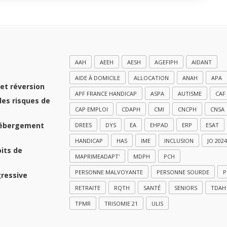
AAH
AEEH
AESH
AGEFIPH
AIDANT
AIDE À DOMICILE
ALLOCATION
ANAH
APA
et réversion
APF FRANCE HANDICAP
ASPA
AUTISME
CAF
des risques de
CAP EMPLOI
CDAPH
CMI
CNCPH
CNSA
hébergement
DREES
DYS
EA
EHPAD
ERP
ESAT
HANDICAP
HAS
IME
INCLUSION
JO 2024
oits de
MAPRIMEADAPT'
MDPH
PCH
PERSONNE MALVOYANTE
PERSONNE SOURDE
P
gressive
RETRAITE
RQTH
SANTÉ
SENIORS
TDAH
TPMR
TRISOMIE 21
ULIS