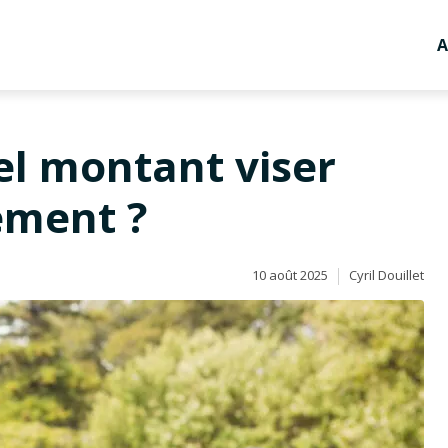
A
uel montant viser
ement ?
10 août 2025
Cyril Douillet