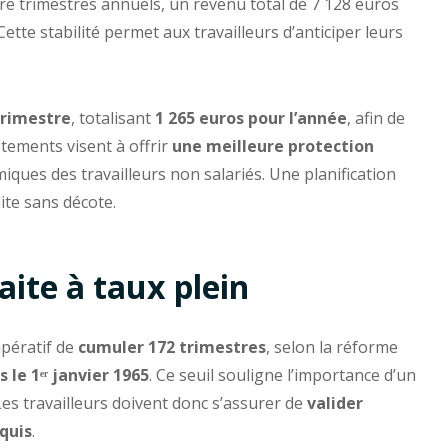
tre trimestres annuels, un revenu total de 7 128 euros
 Cette stabilité permet aux travailleurs d’anticiper leurs
trimestre
, totalisant
1 265 euros pour l’année
, afin de
stements visent à offrir
une meilleure protection
ques des travailleurs non salariés. Une planification
ite sans décote.
aite à taux plein
mpératif de
cumuler 172 trimestres
, selon la réforme
le 1ᵉʳ janvier 1965
. Ce seuil souligne l’importance d’un
es travailleurs doivent donc s’assurer de
valider
quis
.