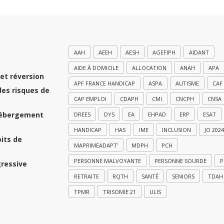
AAH
AEEH
AESH
AGEFIPH
AIDANT
AIDE À DOMICILE
ALLOCATION
ANAH
APA
et réversion
APF FRANCE HANDICAP
ASPA
AUTISME
CAF
des risques de
CAP EMPLOI
CDAPH
CMI
CNCPH
CNSA
hébergement
DREES
DYS
EA
EHPAD
ERP
ESAT
HANDICAP
HAS
IME
INCLUSION
JO 2024
oits de
MAPRIMEADAPT'
MDPH
PCH
PERSONNE MALVOYANTE
PERSONNE SOURDE
P
gressive
RETRAITE
RQTH
SANTÉ
SENIORS
TDAH
TPMR
TRISOMIE 21
ULIS