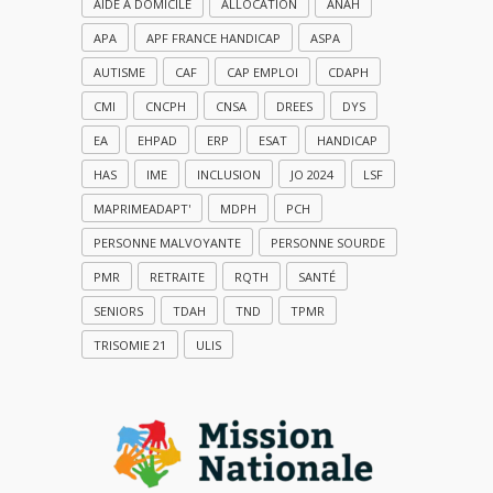
AIDE À DOMICILE
ALLOCATION
ANAH
APA
APF FRANCE HANDICAP
ASPA
AUTISME
CAF
CAP EMPLOI
CDAPH
CMI
CNCPH
CNSA
DREES
DYS
EA
EHPAD
ERP
ESAT
HANDICAP
HAS
IME
INCLUSION
JO 2024
LSF
MAPRIMEADAPT'
MDPH
PCH
PERSONNE MALVOYANTE
PERSONNE SOURDE
PMR
RETRAITE
RQTH
SANTÉ
SENIORS
TDAH
TND
TPMR
TRISOMIE 21
ULIS