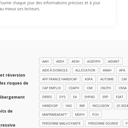
fournir chaque jour des informations précises et à jour
u mieux ses lecteurs.
AAH
AEEH
AESH
AGEFIPH
AIDANT
AIDE À DOMICILE
ALLOCATION
ANAH
APA
et réversion
APF FRANCE HANDICAP
ASPA
AUTISME
CAF
des risques de
CAP EMPLOI
CDAPH
CMI
CNCPH
CNSA
hébergement
DREES
DYS
EA
EHPAD
ERP
ESAT
HANDICAP
HAS
IME
INCLUSION
JO 2024
oits de
MAPRIMEADAPT'
MDPH
PCH
PERSONNE MALVOYANTE
PERSONNE SOURDE
P
gressive