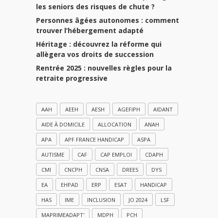
les seniors des risques de chute ?
Personnes âgées autonomes : comment
trouver l’hébergement adapté
Héritage : découvrez la réforme qui
allègera vos droits de succession
Rentrée 2025 : nouvelles règles pour la
retraite progressive
AAH
AEEH
AESH
AGEFIPH
AIDANT
AIDE À DOMICILE
ALLOCATION
ANAH
APA
APF FRANCE HANDICAP
ASPA
AUTISME
CAF
CAP EMPLOI
CDAPH
CMI
CNCPH
CNSA
DREES
DYS
EA
EHPAD
ERP
ESAT
HANDICAP
HAS
IME
INCLUSION
JO 2024
LSF
MAPRIMEADAPT'
MDPH
PCH