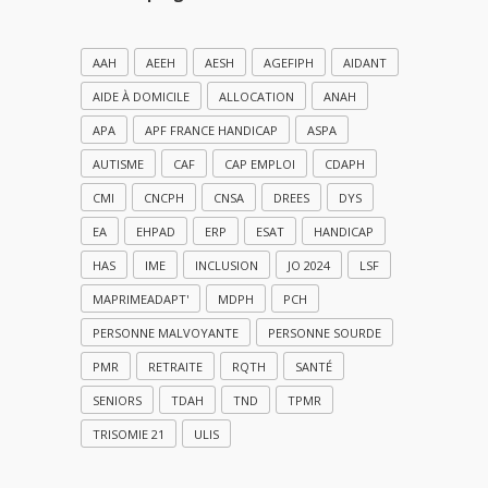
AAH
AEEH
AESH
AGEFIPH
AIDANT
AIDE À DOMICILE
ALLOCATION
ANAH
APA
APF FRANCE HANDICAP
ASPA
AUTISME
CAF
CAP EMPLOI
CDAPH
CMI
CNCPH
CNSA
DREES
DYS
EA
EHPAD
ERP
ESAT
HANDICAP
HAS
IME
INCLUSION
JO 2024
LSF
MAPRIMEADAPT'
MDPH
PCH
PERSONNE MALVOYANTE
PERSONNE SOURDE
PMR
RETRAITE
RQTH
SANTÉ
SENIORS
TDAH
TND
TPMR
TRISOMIE 21
ULIS