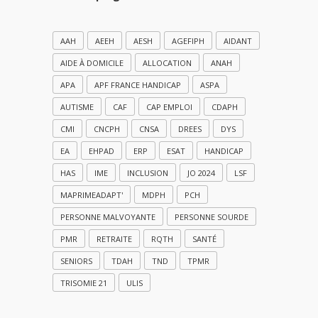
AAH
AEEH
AESH
AGEFIPH
AIDANT
AIDE À DOMICILE
ALLOCATION
ANAH
APA
APF FRANCE HANDICAP
ASPA
AUTISME
CAF
CAP EMPLOI
CDAPH
CMI
CNCPH
CNSA
DREES
DYS
EA
EHPAD
ERP
ESAT
HANDICAP
HAS
IME
INCLUSION
JO 2024
LSF
MAPRIMEADAPT'
MDPH
PCH
PERSONNE MALVOYANTE
PERSONNE SOURDE
PMR
RETRAITE
RQTH
SANTÉ
SENIORS
TDAH
TND
TPMR
TRISOMIE 21
ULIS