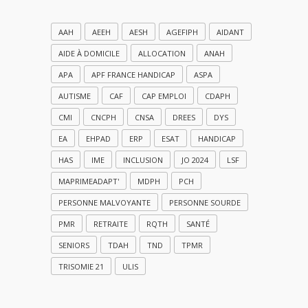
AAH
AEEH
AESH
AGEFIPH
AIDANT
AIDE À DOMICILE
ALLOCATION
ANAH
APA
APF FRANCE HANDICAP
ASPA
AUTISME
CAF
CAP EMPLOI
CDAPH
CMI
CNCPH
CNSA
DREES
DYS
EA
EHPAD
ERP
ESAT
HANDICAP
HAS
IME
INCLUSION
JO 2024
LSF
MAPRIMEADAPT'
MDPH
PCH
PERSONNE MALVOYANTE
PERSONNE SOURDE
PMR
RETRAITE
RQTH
SANTÉ
SENIORS
TDAH
TND
TPMR
TRISOMIE 21
ULIS