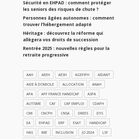
Sécurité en EHPAD : comment protéger
les seniors des risques de chute ?
Personnes âgées autonomes : comment
trouver l’hébergement adapté
Héritage : découvrez la réforme qui
allègera vos droits de succession
Rentrée 2025 : nouvelles règles pour la
retraite progressive
AAH
AEEH
AESH
AGEFIPH
AIDANT
AIDE À DOMICILE
ALLOCATION
ANAH
APA
APF FRANCE HANDICAP
ASPA
AUTISME
CAF
CAP EMPLOI
CDAPH
CMI
CNCPH
CNSA
DREES
DYS
EA
EHPAD
ERP
ESAT
HANDICAP
HAS
IME
INCLUSION
JO 2024
LSF