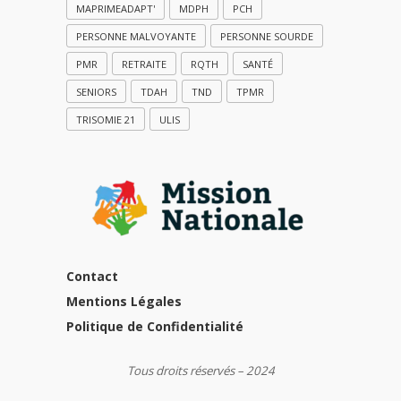
MAPRIMEADAPT'
MDPH
PCH
PERSONNE MALVOYANTE
PERSONNE SOURDE
PMR
RETRAITE
RQTH
SANTÉ
SENIORS
TDAH
TND
TPMR
TRISOMIE 21
ULIS
Contact
Mentions Légales
Politique de Confidentialité
Tous droits réservés – 2024