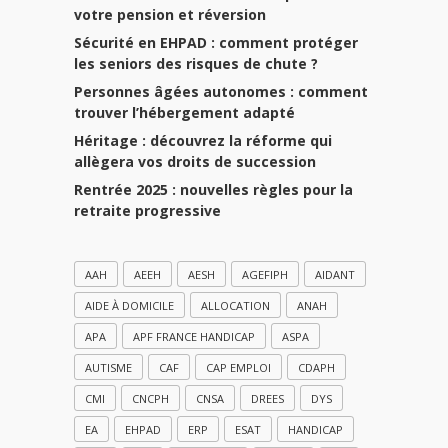
votre pension et réversion
Sécurité en EHPAD : comment protéger
les seniors des risques de chute ?
Personnes âgées autonomes : comment
trouver l’hébergement adapté
Héritage : découvrez la réforme qui
allègera vos droits de succession
Rentrée 2025 : nouvelles règles pour la
retraite progressive
AAH
AEEH
AESH
AGEFIPH
AIDANT
AIDE À DOMICILE
ALLOCATION
ANAH
APA
APF FRANCE HANDICAP
ASPA
AUTISME
CAF
CAP EMPLOI
CDAPH
CMI
CNCPH
CNSA
DREES
DYS
EA
EHPAD
ERP
ESAT
HANDICAP