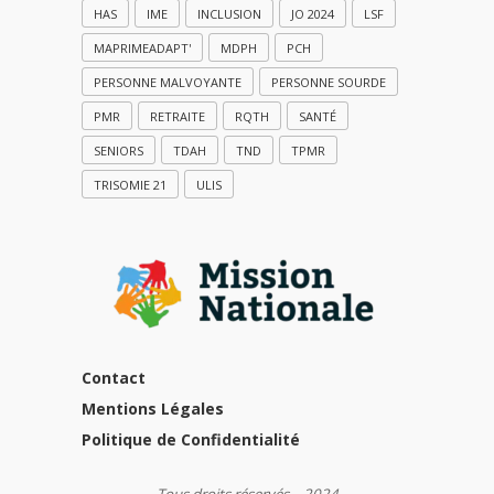
HAS
IME
INCLUSION
JO 2024
LSF
MAPRIMEADAPT'
MDPH
PCH
PERSONNE MALVOYANTE
PERSONNE SOURDE
PMR
RETRAITE
RQTH
SANTÉ
SENIORS
TDAH
TND
TPMR
TRISOMIE 21
ULIS
Contact
Mentions Légales
Politique de Confidentialité