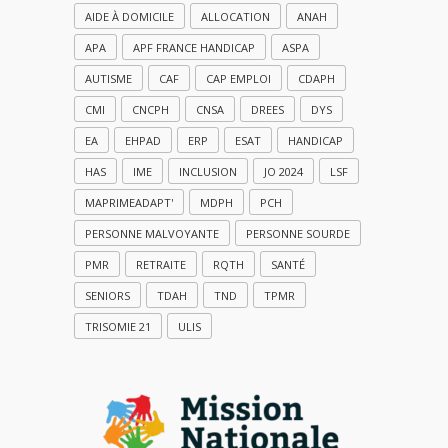
AIDE À DOMICILE
ALLOCATION
ANAH
APA
APF FRANCE HANDICAP
ASPA
AUTISME
CAF
CAP EMPLOI
CDAPH
CMI
CNCPH
CNSA
DREES
DYS
EA
EHPAD
ERP
ESAT
HANDICAP
HAS
IME
INCLUSION
JO 2024
LSF
MAPRIMEADAPT'
MDPH
PCH
PERSONNE MALVOYANTE
PERSONNE SOURDE
PMR
RETRAITE
RQTH
SANTÉ
SENIORS
TDAH
TND
TPMR
TRISOMIE 21
ULIS