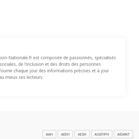
sion-Nationale.fr est composée de passionnés, spécialisés
ociales, de l'inclusion et des droits des personnes
fournir chaque jour des informations précises et à jour
u mieux ses lecteurs.
AAH
AEEH
AESH
AGEFIPH
AIDANT