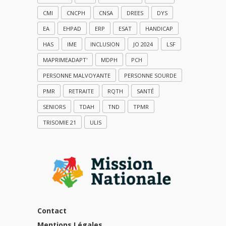
CMI
CNCPH
CNSA
DREES
DYS
EA
EHPAD
ERP
ESAT
HANDICAP
HAS
IME
INCLUSION
JO 2024
LSF
MAPRIMEADAPT'
MDPH
PCH
PERSONNE MALVOYANTE
PERSONNE SOURDE
PMR
RETRAITE
RQTH
SANTÉ
SENIORS
TDAH
TND
TPMR
TRISOMIE 21
ULIS
Contact
Mentions Légales