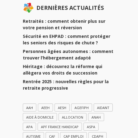
DERNIÈRES ACTUALITÉS
Retraités : comment obtenir plus sur
votre pension et réversion
Sécurité en EHPAD : comment protéger
les seniors des risques de chute ?
Personnes âgées autonomes : comment
trouver l’hébergement adapté
Héritage : découvrez la réforme qui
allègera vos droits de succession
Rentrée 2025 : nouvelles règles pour la
retraite progressive
AAH
AEEH
AESH
AGEFIPH
AIDANT
AIDE À DOMICILE
ALLOCATION
ANAH
APA
APF FRANCE HANDICAP
ASPA
AUTISME
CAF
CAP EMPLOI
CDAPH