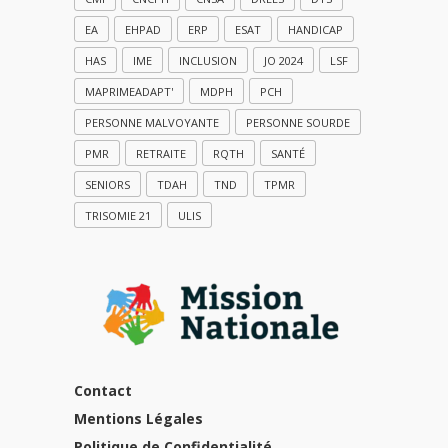
EA
EHPAD
ERP
ESAT
HANDICAP
HAS
IME
INCLUSION
JO 2024
LSF
MAPRIMEADAPT'
MDPH
PCH
PERSONNE MALVOYANTE
PERSONNE SOURDE
PMR
RETRAITE
RQTH
SANTÉ
SENIORS
TDAH
TND
TPMR
TRISOMIE 21
ULIS
Contact
Mentions Légales
Politique de Confidentialité