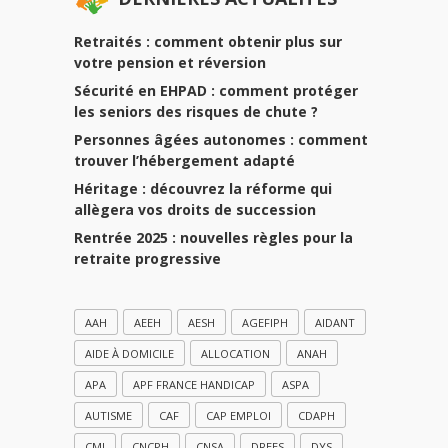
Retraités : comment obtenir plus sur
votre pension et réversion
Sécurité en EHPAD : comment protéger
les seniors des risques de chute ?
Personnes âgées autonomes : comment
trouver l’hébergement adapté
Héritage : découvrez la réforme qui
allègera vos droits de succession
Rentrée 2025 : nouvelles règles pour la
retraite progressive
AAH
AEEH
AESH
AGEFIPH
AIDANT
AIDE À DOMICILE
ALLOCATION
ANAH
APA
APF FRANCE HANDICAP
ASPA
AUTISME
CAF
CAP EMPLOI
CDAPH
CMI
CNCPH
CNSA
DREES
DYS