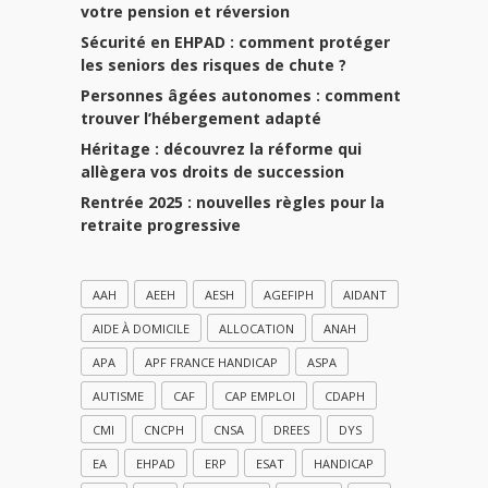
votre pension et réversion
Sécurité en EHPAD : comment protéger
les seniors des risques de chute ?
Personnes âgées autonomes : comment
trouver l’hébergement adapté
Héritage : découvrez la réforme qui
allègera vos droits de succession
Rentrée 2025 : nouvelles règles pour la
retraite progressive
AAH
AEEH
AESH
AGEFIPH
AIDANT
AIDE À DOMICILE
ALLOCATION
ANAH
APA
APF FRANCE HANDICAP
ASPA
AUTISME
CAF
CAP EMPLOI
CDAPH
CMI
CNCPH
CNSA
DREES
DYS
EA
EHPAD
ERP
ESAT
HANDICAP