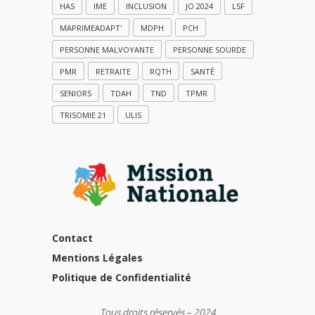
HAS
IME
INCLUSION
JO 2024
LSF
MAPRIMEADAPT'
MDPH
PCH
PERSONNE MALVOYANTE
PERSONNE SOURDE
PMR
RETRAITE
RQTH
SANTÉ
SENIORS
TDAH
TND
TPMR
TRISOMIE 21
ULIS
Contact
Mentions Légales
Politique de Confidentialité
Tous droits réservés – 2024