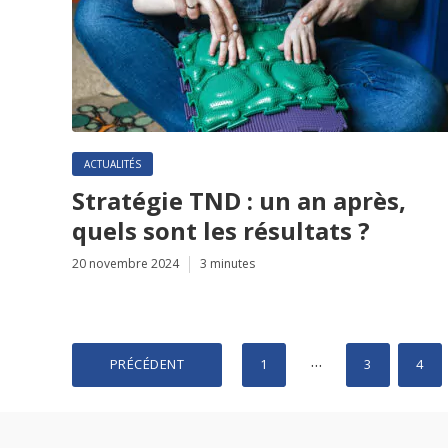
ACTUALITÉS
Stratégie TND : un an après,
quels sont les résultats ?
20 novembre 2024
3 minutes
Pagination
…
PRÉCÉDENT
1
3
4
des
publications