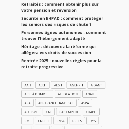
Retraités : comment obtenir plus sur
votre pension et réversion
Sécurité en EHPAD : comment protéger
les seniors des risques de chute ?
Personnes âgées autonomes : comment
trouver l’hébergement adapté
Héritage : découvrez la réforme qui
allègera vos droits de succession
Rentrée 2025 : nouvelles règles pour la
retraite progressive
AAH
AEEH
AESH
AGEFIPH
AIDANT
AIDE À DOMICILE
ALLOCATION
ANAH
APA
APF FRANCE HANDICAP
ASPA
AUTISME
CAF
CAP EMPLOI
CDAPH
CMI
CNCPH
CNSA
DREES
DYS