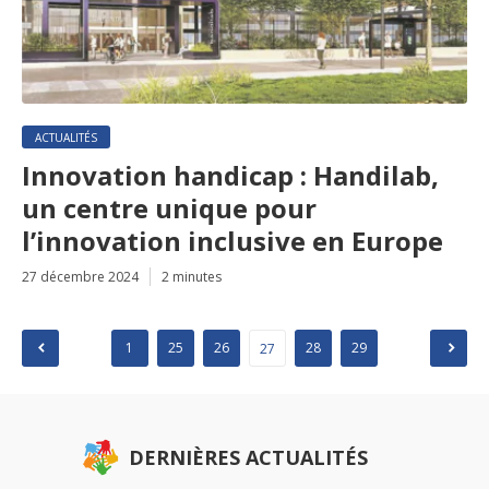
ACTUALITÉS
Innovation handicap : Handilab,
un centre unique pour
l’innovation inclusive en Europe
27 décembre 2024
2 minutes
Pagination
1
25
26
28
29
27
des
publications
DERNIÈRES ACTUALITÉS