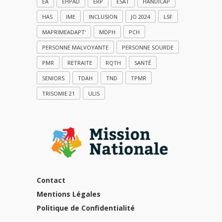
EA
EHPAD
ERP
ESAT
HANDICAP
HAS
IME
INCLUSION
JO 2024
LSF
MAPRIMEADAPT'
MDPH
PCH
PERSONNE MALVOYANTE
PERSONNE SOURDE
PMR
RETRAITE
RQTH
SANTÉ
SENIORS
TDAH
TND
TPMR
TRISOMIE 21
ULIS
Contact
Mentions Légales
Politique de Confidentialité